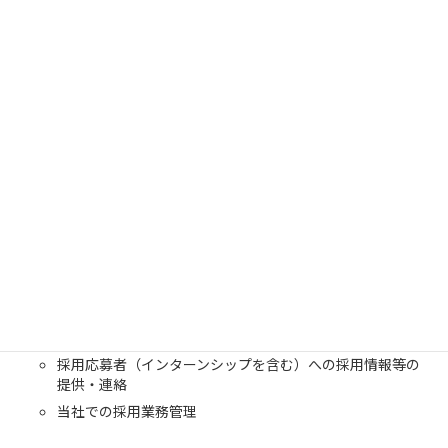
いた上で利用します。当社が保有する個人情報の利用目的は下記
の通りです。
お客様に関する個人情報
お客様との商談、お打ち合わせ等
商品、資料等の発送
サービス、イベント等のご案内送付
顧客サポート、メンテナンスの提供
お問い合わせ・ご相談への対応
各種会員制サービスの提供
サービス開発、アンケート調査実施、モニター等の実施
契約の履行
採用応募者に関する個人情報
採用応募者（インターンシップを含む）への採用情報等の
提供・連絡
当社での採用業務管理